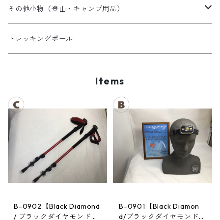
夏用シュラフ
レディーススノーウェア
スノーブーツ
その他小物（登山・キャンプ用品）
マット・その他
キッズスノーウェア
スノーゴーグル
帽子
トレッキングポール
スノーグローブ
Items
B-0902【Black Diamond
B-0901【Black Diamon
/ ブラックダイヤモンド】
d/ブラックダイヤモンド】