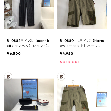
B-0882サイズL【mont b
B-0880 Lサイズ【Marm
ell / モンベル】レインパン
ot/マーモット】ハーフパ
ツ：サンダーパス レデ
ンツ Act Easy Half Pant
¥6,500
¥4,950
ィースL
Men's BGOL
SOLD OUT