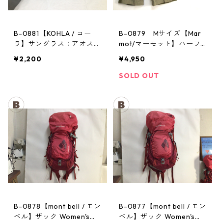
B-0881【KOHLA / コー
B-0879 Mサイズ【Mar
ラ】サングラス：アオスタ
mot/マーモット】ハーフ
バレー レッド
パンツ Act Easy Half Pant
¥2,200
¥4,950
Men's BGOL
SOLD OUT
B-0878【mont bell / モン
B-0877【mont bell / モン
ベル】ザック Women's：
ベル】ザック Women's：