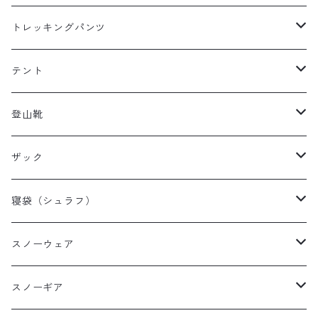
レディースレインウェア
メンズ ダウン/フリース
トレッキングパンツ
キッズレインウェア
レディース ダウン/フリース
メンズトレッキングパンツ
テント
キッズ ダウン/フリース
レディーストレッキングパンツ
キャンプテント
登山靴
タープ
メンズ登山靴
ザック
山岳テント
レディース登山靴
メンズザック
寝袋（シュラフ）
ツーリングテント
キッズ登山靴
レディースザック
オールシーズンシュラフ
スノーウェア
テントその他
キッズザック
３シーズンシュラフ
メンズスノーウェア
スノーギア