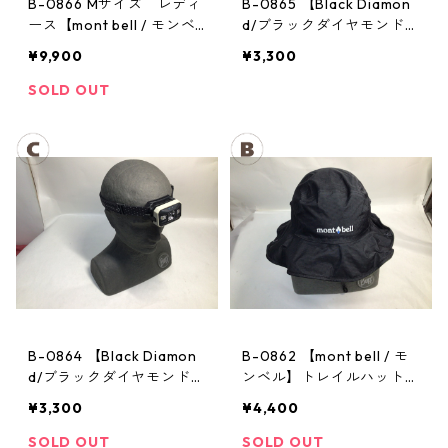
B-0866 Mサイズ レディ
B-0865 【Black Diamon
ース【mont bell / モンベ
d/ブラックダイヤモンド】
ル】サンダーパス レイン
ヘッドランプ：ストーム
¥9,900
¥3,300
ジャケット： レディース
SOLD OUT
B-0864 【Black Diamon
B-0862 【mont bell / モ
d/ブラックダイヤモンド】
ンベル】トレイルハット：
ヘッドランプ：ストーム
GORE-TEX クラッシャー
¥3,300
¥4,400
ハット Men's ブラック Lサ
イズ
SOLD OUT
SOLD OUT