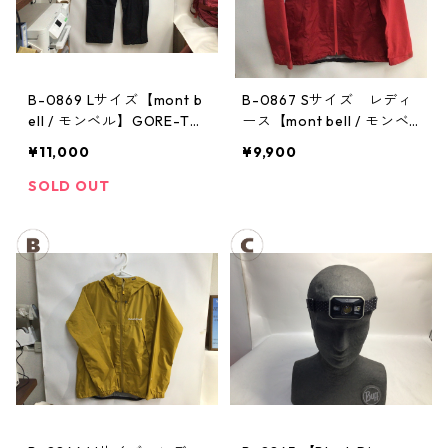
B-0869 Lサイズ【mont b
B-0867 Sサイズ レディ
ell / モンベル】GORE-TE
ース【mont bell / モンベ
X / ゴアテックス レインパ
ル】サンダーパス レイン
¥11,000
¥9,900
ンツ：メンズBK
ジャケット： レディース
SOLD OUT