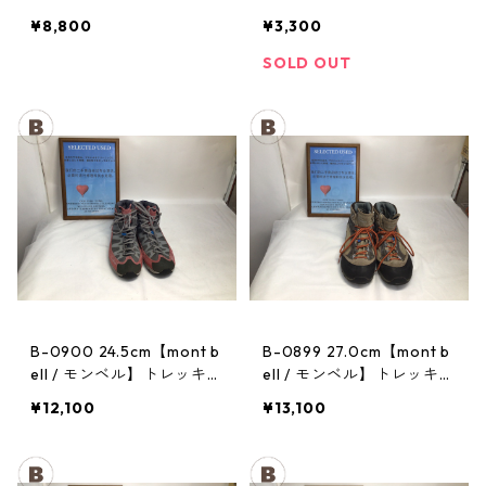
トレッキングポール：トレ
ヘッドランプ：ストーム
¥8,800
¥3,300
イル
SOLD OUT
B-0900 24.5cm【mont b
B-0899 27.0cm【mont b
ell / モンベル】トレッキン
ell / モンベル】トレッキン
グシューズ：マウンテンク
グシューズ：GORE-TEX
¥12,100
¥13,100
ルーザー レディースRDV
ティトンブーツ メンズ TN
T