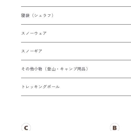
山岳テント
レディース登山靴
メンズザック
寝袋（シュラフ）
ツーリングテント
キッズ登山靴
レディースザック
オールシーズンシュラフ
スノーウェア
テントその他
キッズザック
３シーズンシュラフ
メンズスノーウェア
スノーギア
夏用シュラフ
レディーススノーウェア
スノーブーツ
その他小物（登山・キャンプ用品）
マット・その他
キッズスノーウェア
スノーゴーグル
帽子
トレッキングポール
スノーグローブ