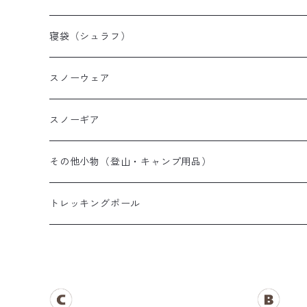
山岳テント
レディース登山靴
メンズザック
寝袋（シュラフ）
ツーリングテント
キッズ登山靴
レディースザック
オールシーズンシュラフ
スノーウェア
テントその他
キッズザック
３シーズンシュラフ
メンズスノーウェア
スノーギア
夏用シュラフ
レディーススノーウェア
スノーブーツ
その他小物（登山・キャンプ用品）
マット・その他
キッズスノーウェア
スノーゴーグル
帽子
トレッキングポール
スノーグローブ