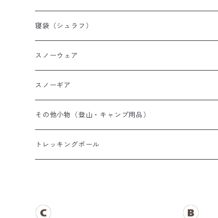
山岳テント
レディース登山靴
メンズザック
寝袋（シュラフ）
ツーリングテント
キッズ登山靴
レディースザック
オールシーズンシュラフ
スノーウェア
テントその他
キッズザック
３シーズンシュラフ
メンズスノーウェア
スノーギア
夏用シュラフ
レディーススノーウェア
スノーブーツ
その他小物（登山・キャンプ用品）
マット・その他
キッズスノーウェア
スノーゴーグル
帽子
トレッキングポール
スノーグローブ